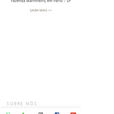
Fazenda Marinheiro, em Parisi – SP
SAIBA MAIS >>
SOBRE NÓS
A nossa paróquia tem como carismas