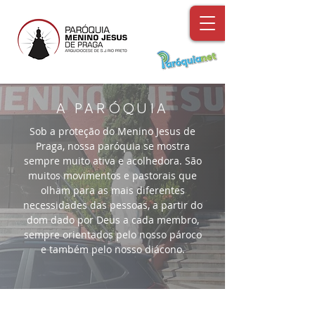
A PARÓQUIA
Sob a proteção do Menino Jesus de
Praga, nossa paróquia se mostra
sempre muito ativa e acolhedora. São
muitos movimentos e pastorais que
olham para as mais diferentes
necessidades das pessoas, a partir do
dom dado por Deus a cada membro,
sempre orientados pelo nosso pároco
e também pelo nosso diácono.